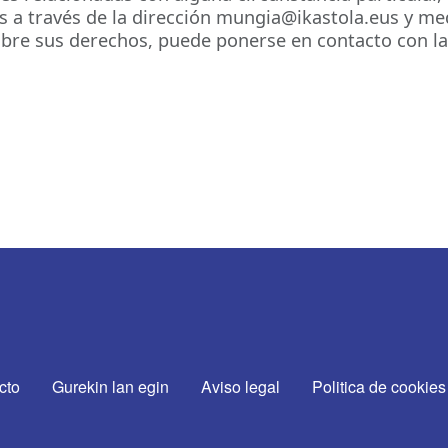
s a través de la dirección mungia@ikastola.eus y med
obre sus derechos, puede ponerse en contacto con l
CTA CON NOSOTROS
cto
Gurekin lan egin
Aviso legal
Politica de cookies