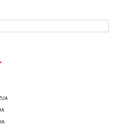
ZUA
UA
UA