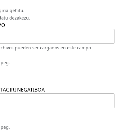
iria gehitu.
datu dezakezu.
VO
rchivos pueden ser cargados en este campo.
jpeg.
RTAGIRI NEGATIBOA
jpeg.