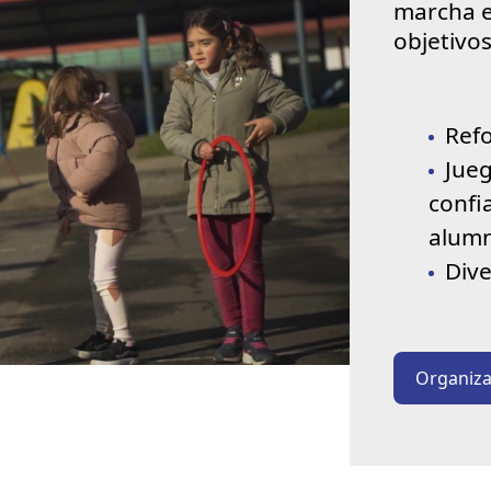
marcha el
objetivos
Refo
Jueg
confi
alum
Dive
Organiza