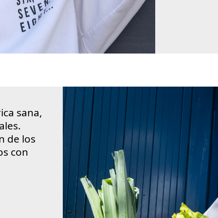
rica sana,
ales.
n de los
os con