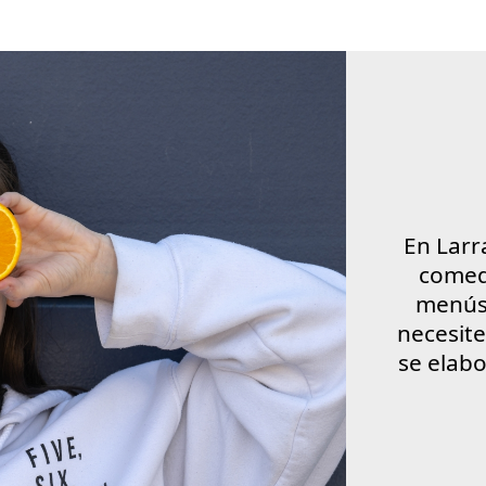
En Larr
comed
menús 
necesit
se elab