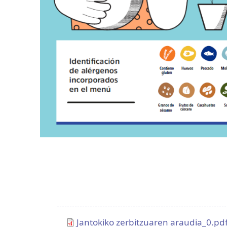
Ekaineko menua
Jantokiko zerbitzuaren araudia_0.pd