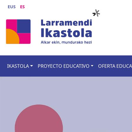
Pasar al contenido principal
EUS
ES
Main navigation
IKASTOLA
PROYECTO EDUCATIVO
OFERTA EDUCA