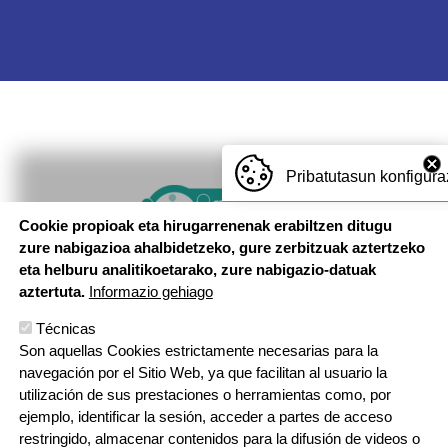
Pribatutasun konfigura
Imagen
Cookie propioak eta hirugarrenenak erabiltzen ditugu
zure nabigazioa ahalbidetzeko, gure zerbitzuak aztertzeko
eta helburu analitikoetarako, zure nabigazio-datuak
aztertuta.
Informazio gehiago
Técnicas
Son aquellas Cookies estrictamente necesarias para la
navegación por el Sitio Web, ya que facilitan al usuario la
utilización de sus prestaciones o herramientas como, por
ejemplo, identificar la sesión, acceder a partes de acceso
restringido, almacenar contenidos para la difusión de videos o