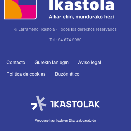
© Larramendi Ikastola - Todos los derechos reservados
Tel.: 94 674 9080
CONTACTA CON NOSOTROS
Contacto
Gurekin lan egin
Aviso legal
Politica de cookies
Buzón ético
Webgune hau Ikastolen Elkarteak garatu du