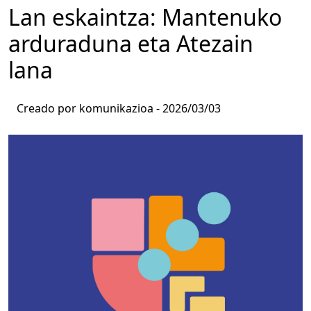
Lan eskaintza: Mantenuko
arduraduna eta Atezain
lana
Creado por komunikazioa -
2026/03/03