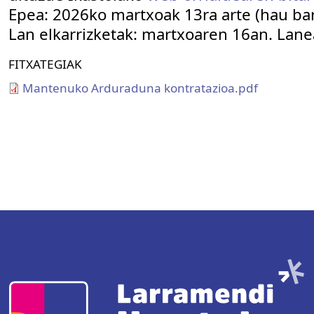
Epea: 2026ko martxoak 13ra arte (hau ba
Lan elkarrizketak: martxoaren 16an. Lane
FITXATEGIAK
Mantenuko Arduraduna kontratazioa.pdf
Imagen