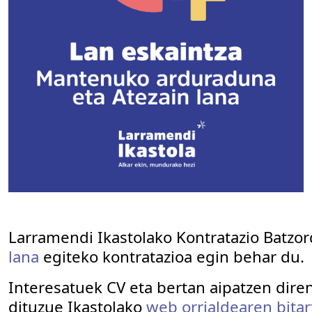
Larramendi Ikastolako Kontratazio Batzo
lana
egiteko kontratazioa egin behar du.
Interesatuek CV eta bertan aipatzen dire
dituzue Ikastolako
web orrialdearen bitar