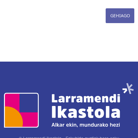
GEHIAGO
Irudia
© Larramendi Ikastola - Eskubide guztiak bere esku