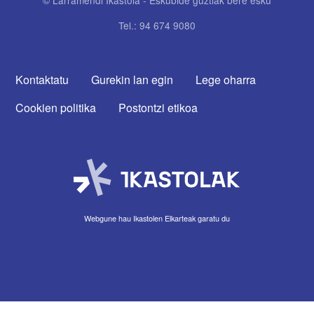
Tel.: 94 674 9080
CONTACTA CON NOSOTROS
Kontaktatu
Gurekin lan egin
Lege oharra
Cookien politika
Postontzi etikoa
Webgune hau Ikastolen Elkarteak garatu du