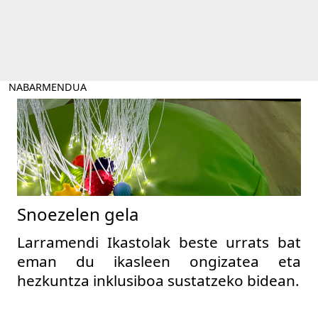
NABARMENDUA
Snoezelen gela
Larramendi Ikastolak beste urrats bat
eman du ikasleen ongizatea eta
hezkuntza inklusiboa sustatzeko bidean.