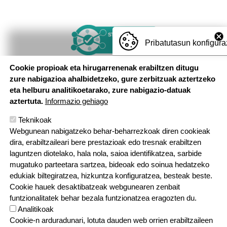
Irudia
Pribatutasun konfigura
Cookie propioak eta hirugarrenenak erabiltzen ditugu
zure nabigazioa ahalbidetzeko, gure zerbitzuak aztertzeko
eta helburu analitikoetarako, zure nabigazio-datuak
aztertuta.
Informazio gehiago
Teknikoak
Webgunean nabigatzeko behar-beharrezkoak diren cookieak
dira, erabiltzaileari bere prestazioak edo tresnak erabiltzen
laguntzen diotelako, hala nola, saioa identifikatzea, sarbide
mugatuko parteetara sartzea, bideoak edo soinua hedatzeko
edukiak biltegiratzea, hizkuntza konfiguratzea, besteak beste.
Cookie hauek desaktibatzeak webgunearen zenbait
funtzionalitatek behar bezala funtzionatzea eragozten du.
Analitikoak
Cookie-n arduradunari, lotuta dauden web orrien erabiltzaileen