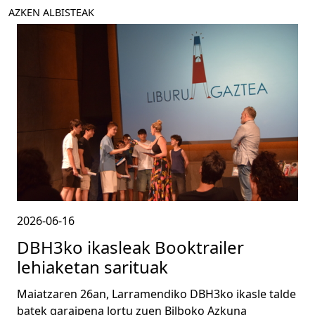
AZKEN ALBISTEAK
2026-06-16
DBH3ko ikasleak Booktrailer
lehiaketan sarituak
Maiatzaren 26an, Larramendiko DBH3ko ikasle talde
batek garaipena lortu zuen Bilboko Azkuna