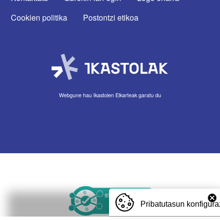
Cookien politika
Postontzi etikoa
Webgune hau Ikastolen Elkarteak garatu du
Irudia
Pribatutasun konfigura