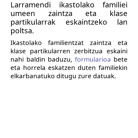
Larramendi ikastolako familiei
umeen zaintza eta klase
partikularrak eskaintzeko lan
poltsa.
Ikastolako familientzat zaintza eta
klase partikularren zerbitzua eskaini
nahi baldin baduzu,
formularioa
bete
eta horrela eskatzen duten familiekin
elkarbanatuko ditugu zure datuak.