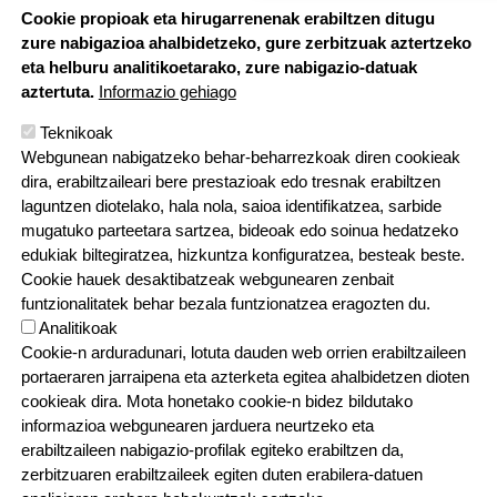
Cookie propioak eta hirugarrenenak erabiltzen ditugu
zure nabigazioa ahalbidetzeko, gure zerbitzuak aztertzeko
eta helburu analitikoetarako, zure nabigazio-datuak
aztertuta.
Informazio gehiago
Teknikoak
Webgunean nabigatzeko behar-beharrezkoak diren cookieak
dira, erabiltzaileari bere prestazioak edo tresnak erabiltzen
laguntzen diotelako, hala nola, saioa identifikatzea, sarbide
mugatuko parteetara sartzea, bideoak edo soinua hedatzeko
edukiak biltegiratzea, hizkuntza konfiguratzea, besteak beste.
Cookie hauek desaktibatzeak webgunearen zenbait
funtzionalitatek behar bezala funtzionatzea eragozten du.
Analitikoak
Cookie-n arduradunari, lotuta dauden web orrien erabiltzaileen
portaeraren jarraipena eta azterketa egitea ahalbidetzen dioten
cookieak dira. Mota honetako cookie-n bidez bildutako
informazioa webgunearen jarduera neurtzeko eta
erabiltzaileen nabigazio-profilak egiteko erabiltzen da,
zerbitzuaren erabiltzaileek egiten duten erabilera-datuen