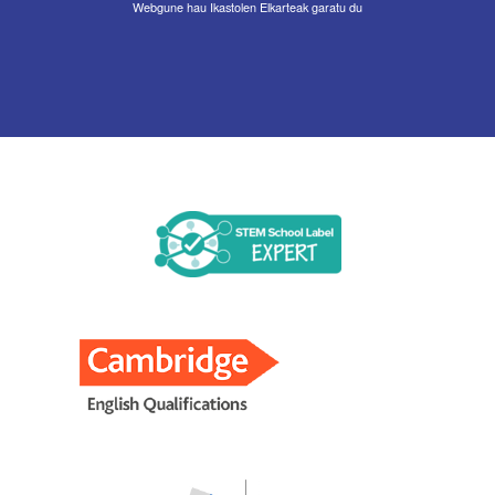
Webgune hau Ikastolen Elkarteak garatu du
Irudia