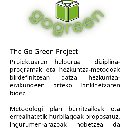
The Go Green Project
Proiektuaren helburua diziplina-
programak eta hezkuntza-metodoak
birdefinitzean datza hezkuntza-
erakundeen arteko lankidetzaren
bidez.
Metodologi plan berritzaileak eta
errealitatetik hurbilagoak proposatuz,
ingurumen-arazoak hobetzea da