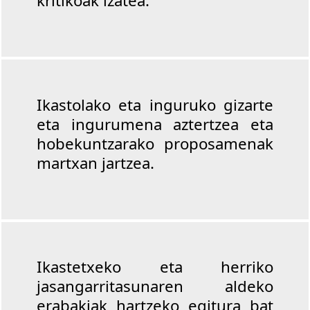
kritikoak izatea.
Ikastolako eta inguruko gizarte
eta ingurumena aztertzea eta
hobekuntzarako proposamenak
martxan jartzea.
Ikastetxeko eta herriko
jasangarritasunaren aldeko
erabakiak hartzeko egitura bat