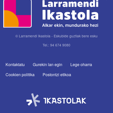
© Larramendi Ikastola - Eskubide guztiak bere esku
Tel.: 94 674 9080
CONTACTA CON NOSOTROS
Kontaktatu
Gurekin lan egin
Lege oharra
Cookien politika
Postontzi etikoa