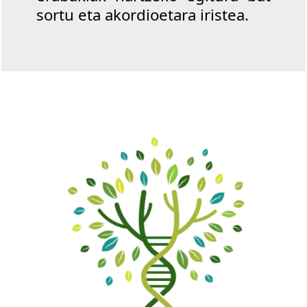
sortu eta akordioetara iristea.