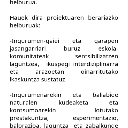
helburua.
Hauek dira proiektuaren berariazko
helburuak:
-Ingurumen-gaiei eta garapen
jasangarriari buruz eskola-
komunitateak sentsibilizatzen
laguntzea, ikuspegi interdiziplinarra
eta arazoetan oinarritutako
ikaskuntza sustatuz.
-Ingurumenarekin eta baliabide
naturalen kudeaketa eta
kontsumoarekin lotutako
prestakuntza, esperimentazio,
balorazioa, laguntza eta zabalkunde