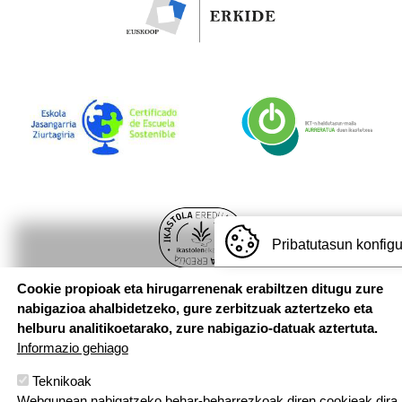
Pribatutasun konfig
Cookie propioak eta hirugarrenenak erabiltzen ditugu zure
nabigazioa ahalbidetzeko, gure zerbitzuak aztertzeko eta
helburu analitikoetarako, zure nabigazio-datuak aztertuta.
Informazio gehiago
Teknikoak
Webgunean nabigatzeko behar-beharrezkoak diren cookieak dira,