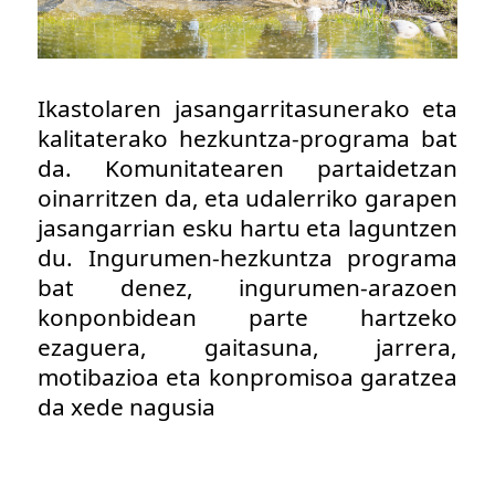
Ikastolaren jasangarritasunerako eta
kalitaterako hezkuntza-programa bat
da. Komunitatearen partaidetzan
oinarritzen da, eta udalerriko garapen
jasangarrian esku hartu eta laguntzen
du. Ingurumen-hezkuntza programa
bat denez, ingurumen-arazoen
konponbidean parte hartzeko
ezaguera, gaitasuna, jarrera,
motibazioa eta konpromisoa garatzea
da xede nagusia