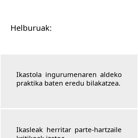
Helburuak:
Ikastola ingurumenaren aldeko
praktika baten eredu bilakatzea.
Ikasleak herritar parte-hartzaile