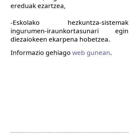
ereduak ezartzea,
-Eskolako hezkuntza-sistemak
ingurumen-iraunkortasunari egin
diezaiokeen ekarpena hobetzea.
Informazio gehiago
web gunean
.