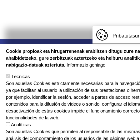
Pribatutasun
Imagen
Cookie propioak eta hirugarrenenak erabiltzen ditugu zure n
ahalbidetzeko, gure zerbitzuak aztertzeko eta helburu analiti
nabigazio-datuak aztertuta.
Informazio gehiago
Técnicas
CONTA
Conta
Son aquellas Cookies estrictamente necesarias para la navegación
ya que facilitan al usuario la utilización de sus prestaciones o he
© Larramendi Ikastola - Todos los derechos reservados
por ejemplo, identificar la sesión, acceder a partes de acceso res
contenidos para la difusión de videos o sonido, configurar el idioma
Tel.: 94 674 9080
desactivación de estas cookies impide el funcionamiento correcto
funcionalidades de la web.
Analíticas
Son aquellas Cookies que permiten al responsable de las mismas,
análisis del comportamiento de los usuarios de las páginas web a