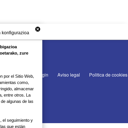
 konfigurazioa
abigazioa
koetarako, zure
CTA CON NOSOTROS
cto
Gurekin lan egin
Aviso legal
Politica de cookies
 por el Sitio Web,
rramientas como,
tringido, almacenar
, entre otros. La
 de algunas de las
 el seguimiento y
 las que están