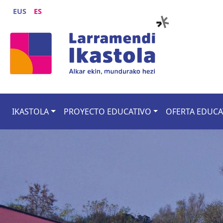
Pasar al contenido principal
EUS
ES
Main navigation
IKASTOLA
PROYECTO EDUCATIVO
OFERTA EDUCA