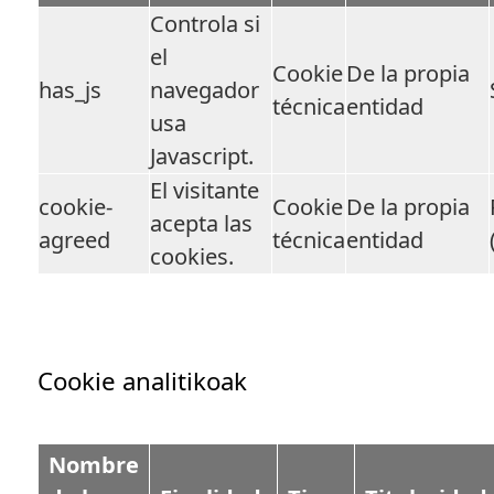
Controla si
el
Cookie
De la propia
has_js
navegador
técnica
entidad
usa
Javascript.
El visitante
cookie-
Cookie
De la propia
acepta las
agreed
técnica
entidad
cookies.
Cookie analitikoak
Nombre