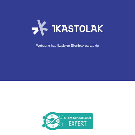
Webgune hau Ikastolen Elkarteak garatu du
Imagen