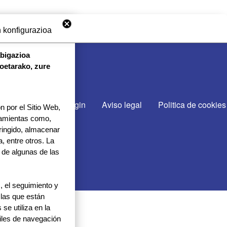
 konfigurazioa
abigazioa
koetarako, zure
CTA CON NOSOTROS
cto
Gurekin lan egin
Aviso legal
Politica de cookies
 por el Sitio Web,
rramientas como,
tringido, almacenar
, entre otros. La
 de algunas de las
 el seguimiento y
 las que están
se utiliza en la
files de navegación