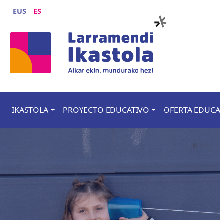
Pasar al contenido principal
EUS
ES
Main navigation
IKASTOLA
PROYECTO EDUCATIVO
OFERTA EDUCA