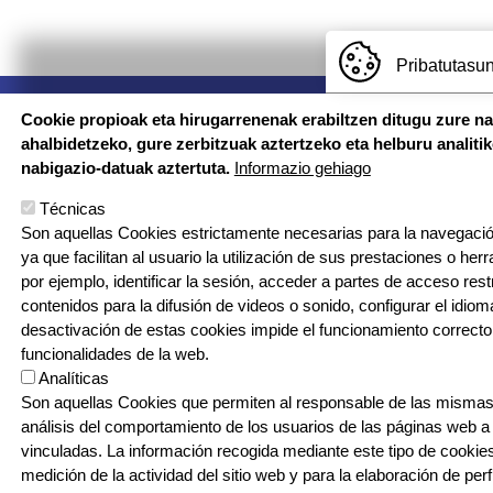
Pribatutasun
Imagen
Cookie propioak eta hirugarrenenak erabiltzen ditugu zure n
ahalbidetzeko, gure zerbitzuak aztertzeko eta helburu analiti
nabigazio-datuak aztertuta.
Informazio gehiago
Técnicas
CONTA
Conta
Son aquellas Cookies estrictamente necesarias para la navegación
ya que facilitan al usuario la utilización de sus prestaciones o he
© Larramendi Ikastola - Todos los derechos reservados
por ejemplo, identificar la sesión, acceder a partes de acceso res
contenidos para la difusión de videos o sonido, configurar el idioma
Tel.: 94 674 9080
desactivación de estas cookies impide el funcionamiento correcto
funcionalidades de la web.
Analíticas
Son aquellas Cookies que permiten al responsable de las mismas,
análisis del comportamiento de los usuarios de las páginas web a
vinculadas. La información recogida mediante este tipo de cookies 
medición de la actividad del sitio web y para la elaboración de per