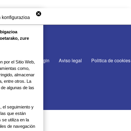
 konfigurazioa
abigazioa
koetarako, zure
CTA CON NOSOTROS
cto
Gurekin lan egin
Aviso legal
Politica de cookies
 por el Sitio Web,
rramientas como,
tringido, almacenar
, entre otros. La
 de algunas de las
 el seguimiento y
 las que están
se utiliza en la
files de navegación