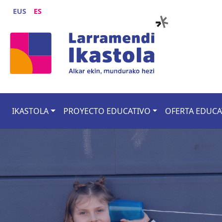
Pasar al contenido principal
EUS
ES
Main navigation
IKASTOLA
PROYECTO EDUCATIVO
OFERTA EDUCA