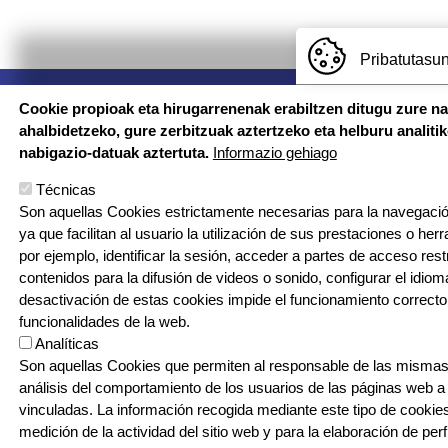
Pribatutasun
Imagen
Cookie propioak eta hirugarrenenak erabiltzen ditugu zure n
ahalbidetzeko, gure zerbitzuak aztertzeko eta helburu analiti
nabigazio-datuak aztertuta.
Informazio gehiago
Técnicas
CONTA
Conta
Son aquellas Cookies estrictamente necesarias para la navegación
ya que facilitan al usuario la utilización de sus prestaciones o he
© Larramendi Ikastola - Todos los derechos reservados
por ejemplo, identificar la sesión, acceder a partes de acceso res
contenidos para la difusión de videos o sonido, configurar el idioma
Tel.: 94 674 9080
desactivación de estas cookies impide el funcionamiento correcto
funcionalidades de la web.
Analíticas
Son aquellas Cookies que permiten al responsable de las mismas,
análisis del comportamiento de los usuarios de las páginas web a
vinculadas. La información recogida mediante este tipo de cookies 
medición de la actividad del sitio web y para la elaboración de per