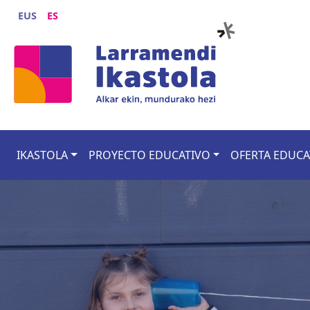
Pasar al contenido principal
EUS
ES
Main navigation
IKASTOLA
PROYECTO EDUCATIVO
OFERTA EDUCA