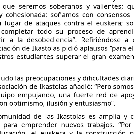
 que seremos soberanos y valientes; q
y cohesionada; soñamos con consensos so
n lugar de ataques contra el euskera; 
 completar todo su proceso de aprendi
ir a la desobediencia”. Refiriéndose a e
iación de Ikastolas pidió aplausos “para e
tros estudiantes superar el gran examen 
do las preocupaciones y dificultades diar
Asociación de Ikastolas añadió: “Pero somo
uipo empujando, una fuerte red de apo
con optimismo, ilusión y entusiasmo”.
comunidad de las Ikastolas es amplia y
 para emprender nuevos trabajos. “Por 
ucación, el euskera y la construcción n