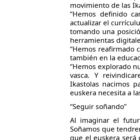
movimiento de las Ika
“Hemos definido cam
actualizar el currícu
tomando una posición
herramientas digitale
“Hemos reafirmado co
también en la educaci
“Hemos explorado nuev
vasca. Y reivindica
Ikastolas nacimos pa
euskera necesita a la
“Seguir soñando”
Al imaginar el futu
Soñamos que tendrem
que el euskera será o