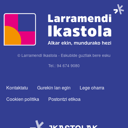
Irudia
© Larramendi Ikastola - Eskubide guztiak bere esku
Tel.: 94 674 9080
CONTACTA CON NOSOTROS
Kontaktatu
Gurekin lan egin
Lege oharra
Cookien politika
Postontzi etikoa