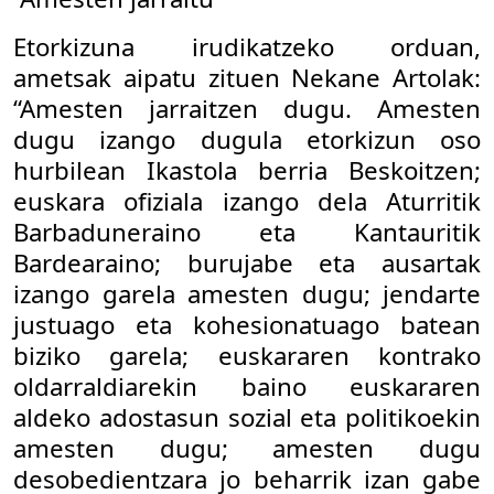
Etorkizuna irudikatzeko orduan,
ametsak aipatu zituen Nekane Artolak:
“Amesten jarraitzen dugu. Amesten
dugu izango dugula etorkizun oso
hurbilean Ikastola berria Beskoitzen;
euskara ofiziala izango dela Aturritik
Barbaduneraino eta Kantauritik
Bardearaino; burujabe eta ausartak
izango garela amesten dugu; jendarte
justuago eta kohesionatuago batean
biziko garela; euskararen kontrako
oldarraldiarekin baino euskararen
aldeko adostasun sozial eta politikoekin
amesten dugu; amesten dugu
desobedientzara jo beharrik izan gabe