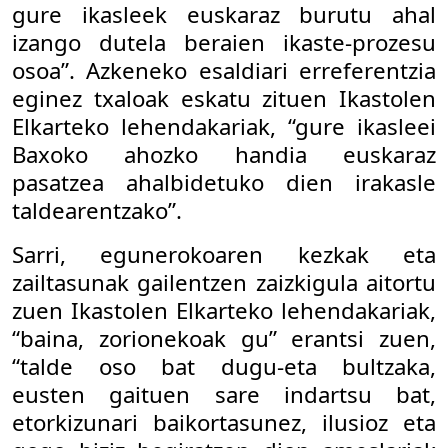
gure ikasleek euskaraz burutu ahal
izango dutela beraien ikaste-prozesu
osoa”. Azkeneko esaldiari erreferentzia
eginez txaloak eskatu zituen Ikastolen
Elkarteko lehendakariak, “gure ikasleei
Baxoko ahozko handia euskaraz
pasatzea ahalbidetuko dien irakasle
taldearentzako”.
Sarri, egunerokoaren kezkak eta
zailtasunak gailentzen zaizkigula aitortu
zuen Ikastolen Elkarteko lehendakariak,
“baina, zorionekoak gu” erantsi zuen,
“talde oso bat dugu-eta bultzaka,
eusten gaituen sare indartsu bat,
etorkizunari baikortasunez, ilusioz eta