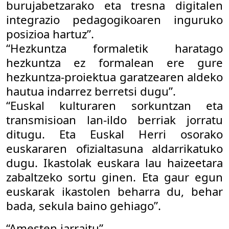
burujabetzarako eta tresna digitalen
integrazio pedagogikoaren inguruko
posizioa hartuz”.
“Hezkuntza formaletik haratago
hezkuntza ez formalean ere gure
hezkuntza-proiektua garatzearen aldeko
hautua indarrez berretsi dugu”.
“Euskal kulturaren sorkuntzan eta
transmisioan lan-ildo berriak jorratu
ditugu. Eta Euskal Herri osorako
euskararen ofizialtasuna aldarrikatuko
dugu. Ikastolak euskara lau haizeetara
zabaltzeko sortu ginen. Eta gaur egun
euskarak ikastolen beharra du, behar
bada, sekula baino gehiago”.
“Amesten jarraitu”