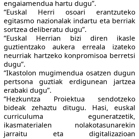
engaiamendua hartu dugu”.
“Euskal Herri osoari erantzuteko
egitasmo nazionalak indartu eta berriak
sortzea deliberatu dugu”.
“Euskal Herrian bizi diren ikasle
guztientzako aukera erreala izateko
neurriak hartzeko konpromisoa berretsi
dugu”.
“Ikastolon mugimendua osatzen dugun
pertsona guztiak erdigunean jartzea
erabaki dugu”.
“Hezkuntza Proiektua sendotzeko
bideak zehaztu ditugu. Hasi, euskal
curriculuma eguneratzetik,
ikasmaterialen nolakotasunarekin
jarraitu eta digitalizazioan