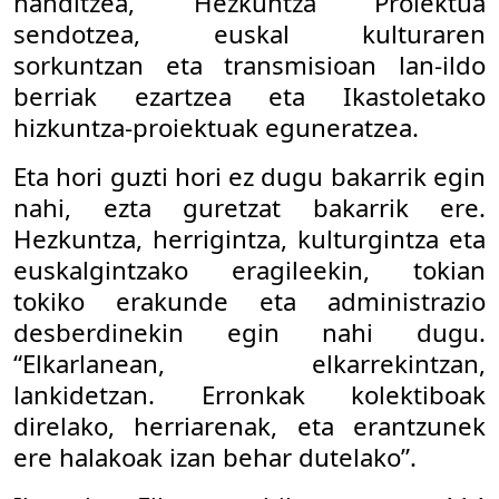
handitzea, Hezkuntza Proiektua
sendotzea, euskal kulturaren
sorkuntzan eta transmisioan lan-ildo
berriak ezartzea eta Ikastoletako
hizkuntza-proiektuak eguneratzea.
Eta hori guzti hori ez dugu bakarrik egin
nahi, ezta guretzat bakarrik ere.
Hezkuntza, herrigintza, kulturgintza eta
euskalgintzako eragileekin, tokian
tokiko erakunde eta administrazio
desberdinekin egin nahi dugu.
“Elkarlanean, elkarrekintzan,
lankidetzan. Erronkak kolektiboak
direlako, herriarenak, eta erantzunek
ere halakoak izan behar dutelako”.