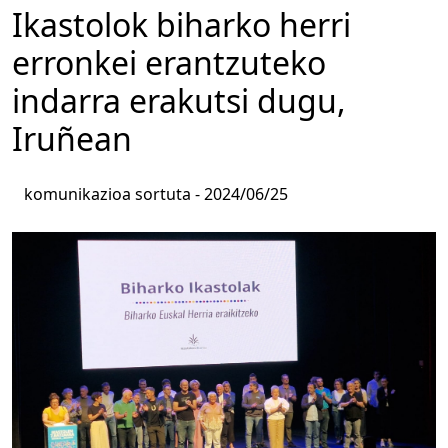
Ikastolok biharko herri
erronkei erantzuteko
indarra erakutsi dugu,
Iruñean
komunikazioa sortuta -
2024/06/25