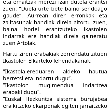
eta emaitzak merezi izan dutela erantsi
zuen: “Duela urte bete baino sendoago
gaude”. Aurrean diren erronkak eta
zailtasunak handiak direla aitortu zuen,
baina horiei erantzuteko ikastolen
indarrak ere handiak direla gaineratu
zuen Artolak.
Hartu ziren erabakiak zerrendatu zituen
Ikastolen Elkarteko lehendakariak:
“Ikastola-ereduaren aldeko hautua
berretsi eta indartu dugu”.
“Ikastolon mugimendua indartzea
erabaki dugu”.
“Euskal Hezkuntza sistema burujabea
eraikitzeko ekarpenak egiten jarraitzeko