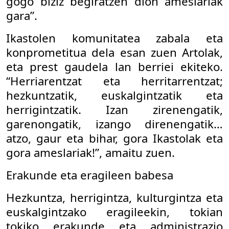
gogo biziz begiratzen dion ameslariak
gara”.
Ikastolen komunitatea zabala eta
konprometitua dela esan zuen Artolak,
eta prest gaudela lan berriei ekiteko.
“Herriarentzat eta herritarrentzat;
hezkuntzatik, euskalgintzatik eta
herrigintzatik. Izan zirenengatik,
garenongatik, izango direnengatik…
atzo, gaur eta bihar, gora Ikastolak eta
gora ameslariak!”, amaitu zuen.
Erakunde eta eragileen babesa
Hezkuntza, herrigintza, kulturgintza eta
euskalgintzako eragileekin, tokian
tokiko erakunde eta administrazio