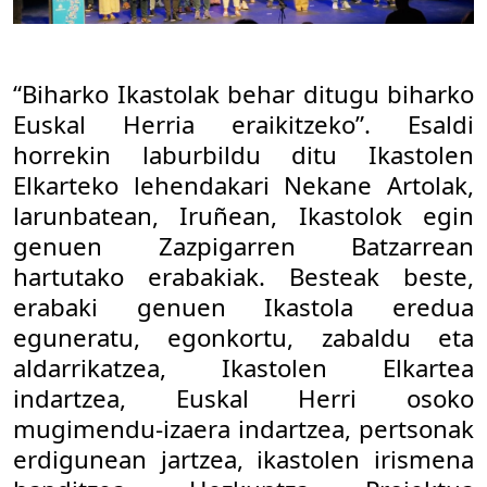
“Biharko Ikastolak behar ditugu biharko
Euskal Herria eraikitzeko”
. Esaldi
horrekin laburbildu ditu Ikastolen
Elkarteko lehendakari Nekane Artolak,
larunbatean, Iruñean, Ikastolok egin
genuen Zazpigarren Batzarrean
hartutako erabakiak. Besteak beste,
erabaki genuen Ikastola eredua
eguneratu, egonkortu, zabaldu eta
aldarrikatzea, Ikastolen Elkartea
indartzea, Euskal Herri osoko
mugimendu-izaera indartzea, pertsonak
erdigunean jartzea, ikastolen irismena