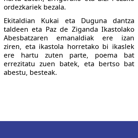
ordezkariek bezala.
Ekitaldian Kukai eta Duguna dantza
taldeen eta Paz de Ziganda Ikastolako
Abesbatzaren emanaldiak ere izan
ziren, eta ikastola horretako bi ikaslek
ere hartu zuten parte, poema bat
errezitatu zuen batek, eta bertso bat
abestu, besteak.