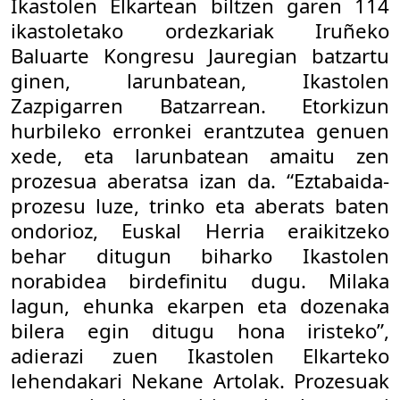
Ikastolen Elkartean biltzen garen 114
ikastoletako ordezkariak Iruñeko
Baluarte Kongresu Jauregian batzartu
ginen, larunbatean, Ikastolen
Zazpigarren Batzarrean. Etorkizun
hurbileko erronkei erantzutea genuen
xede, eta larunbatean amaitu zen
prozesua aberatsa izan da. “Eztabaida-
prozesu luze, trinko eta aberats baten
ondorioz, Euskal Herria eraikitzeko
behar ditugun biharko Ikastolen
norabidea birdefinitu dugu. Milaka
lagun, ehunka ekarpen eta dozenaka
bilera egin ditugu hona iristeko”,
adierazi zuen Ikastolen Elkarteko
lehendakari Nekane Artolak. Prozesuak