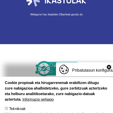
Webgune hau Ikastolen Elkarteak garatu du
Irudia
Pribatutasun konfigura
Cookie propioak eta hirugarrenenak erabiltzen ditugu
zure nabigazioa ahalbidetzeko, gure zerbitzuak aztertzeko
eta helburu analitikoetarako, zure nabigazio-datuak
aztertuta.
Informazio gehiago
Teknikoak