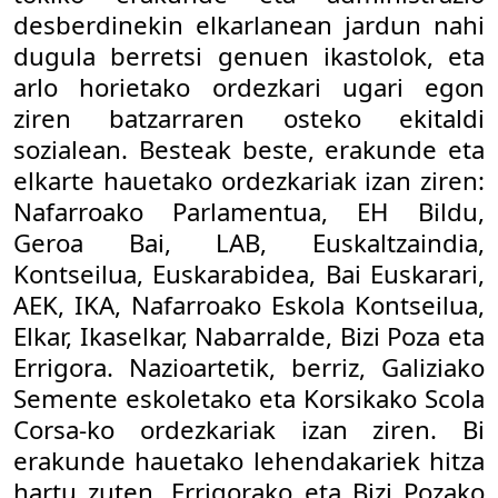
desberdinekin elkarlanean jardun nahi
dugula berretsi genuen ikastolok, eta
arlo horietako ordezkari ugari egon
ziren batzarraren osteko ekitaldi
sozialean. Besteak beste, erakunde eta
elkarte hauetako ordezkariak izan ziren:
Nafarroako Parlamentua, EH Bildu,
Geroa Bai, LAB, Euskaltzaindia,
Kontseilua, Euskarabidea, Bai Euskarari,
AEK, IKA, Nafarroako Eskola Kontseilua,
Elkar, Ikaselkar, Nabarralde, Bizi Poza eta
Errigora. Nazioartetik, berriz, Galiziako
Semente eskoletako eta Korsikako Scola
Corsa-ko ordezkariak izan ziren. Bi
erakunde hauetako lehendakariek hitza
hartu zuten, Errigorako eta Bizi Pozako