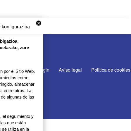
 konfigurazioa
abigazioa
koetarako, zure
CTA CON NOSOTROS
cto
Gurekin lan egin
Aviso legal
Politica de cookies
 por el Sitio Web,
rramientas como,
tringido, almacenar
, entre otros. La
 de algunas de las
 el seguimiento y
 las que están
se utiliza en la