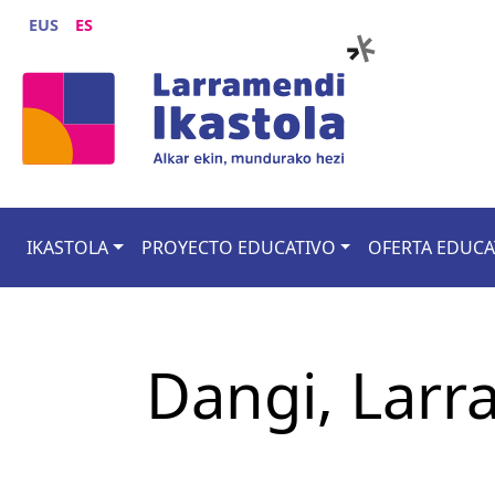
Pasar al contenido principal
EUS
ES
Main navigation
IKASTOLA
PROYECTO EDUCATIVO
OFERTA EDUCA
Dangi, Larr