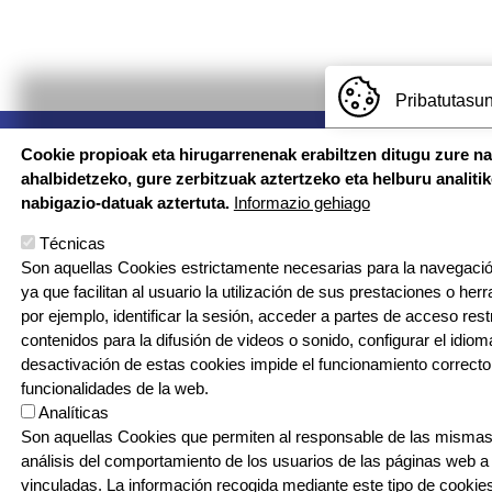
Pribatutasun
Imagen
Cookie propioak eta hirugarrenenak erabiltzen ditugu zure n
ahalbidetzeko, gure zerbitzuak aztertzeko eta helburu analiti
nabigazio-datuak aztertuta.
Informazio gehiago
Técnicas
CONTA
Conta
Son aquellas Cookies estrictamente necesarias para la navegación
ya que facilitan al usuario la utilización de sus prestaciones o he
© Larramendi Ikastola - Todos los derechos reservados
por ejemplo, identificar la sesión, acceder a partes de acceso res
contenidos para la difusión de videos o sonido, configurar el idioma
Tel.: 94 674 9080
desactivación de estas cookies impide el funcionamiento correcto
funcionalidades de la web.
Analíticas
Son aquellas Cookies que permiten al responsable de las mismas,
análisis del comportamiento de los usuarios de las páginas web a
vinculadas. La información recogida mediante este tipo de cookies 