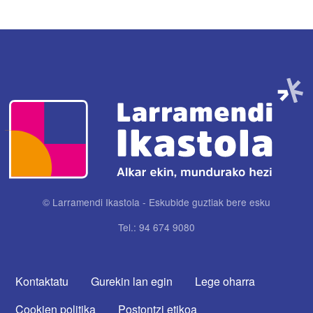
Irudia
© Larramendi Ikastola - Eskubide guztiak bere esku
Tel.: 94 674 9080
CONTACTA CON NOSOTROS
Kontaktatu
Gurekin lan egin
Lege oharra
Cookien politika
Postontzi etikoa