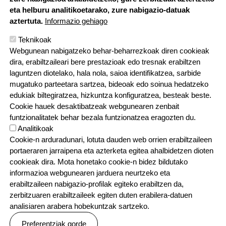
eta helburu analitikoetarako, zure nabigazio-datuak
aztertuta.
Informazio gehiago
Teknikoak
Webgunean nabigatzeko behar-beharrezkoak diren cookieak
dira, erabiltzaileari bere prestazioak edo tresnak erabiltzen
laguntzen diotelako, hala nola, saioa identifikatzea, sarbide
mugatuko parteetara sartzea, bideoak edo soinua hedatzeko
edukiak biltegiratzea, hizkuntza konfiguratzea, besteak beste.
Cookie hauek desaktibatzeak webgunearen zenbait
funtzionalitatek behar bezala funtzionatzea eragozten du.
Analitikoak
Cookie-n arduradunari, lotuta dauden web orrien erabiltzaileen
portaeraren jarraipena eta azterketa egitea ahalbidetzen dioten
cookieak dira. Mota honetako cookie-n bidez bildutako
informazioa webgunearen jarduera neurtzeko eta
erabiltzaileen nabigazio-profilak egiteko erabiltzen da,
zerbitzuaren erabiltzaileek egiten duten erabilera-datuen
analisiaren arabera hobekuntzak sartzeko.
Preferentziak gorde