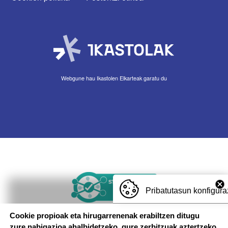
Webgune hau Ikastolen Elkarteak garatu du
Irudia
Pribatutasun konfigura
Cookie propioak eta hirugarrenenak erabiltzen ditugu
zure nabigazioa ahalbidetzeko, gure zerbitzuak aztertzeko