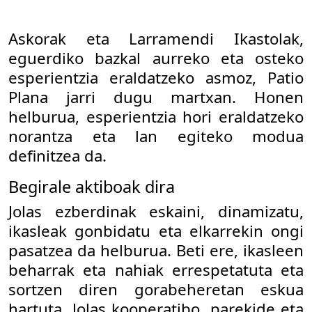
Askorak eta Larramendi Ikastolak,
eguerdiko bazkal aurreko eta osteko
esperientzia eraldatzeko asmoz, Patio
Plana jarri dugu martxan. Honen
helburua, esperientzia hori eraldatzeko
norantza eta lan egiteko modua
definitzea da.
Begirale aktiboak dira
Jolas ezberdinak eskaini, dinamizatu,
ikasleak gonbidatu eta elkarrekin ongi
pasatzea da helburua. Beti ere, ikasleen
beharrak eta nahiak errespetatuta eta
sortzen diren gorabeheretan eskua
hartuta. Jolas kooperatibo, parekide eta