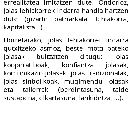
errealitatea imitatzen dute. Ondorioz,
jolas lehiakorrek indarra handia hartzen
dute (gizarte patriarkala, lehiakorra,
kapitalista...).
Horretarako, jolas lehiakorrei indarra
gutxitzeko asmoz, beste mota bateko
jolasak bultzatzen ditugu: jolas
kooperatiboak, konfiantza jolasak,
komunikazio jolasak, jolas tradizionalak,
jolas sinbolikoak, mugimendu jolasak
eta tailerrak (berdintasuna, talde
sustapena, elkartasuna, lankidetza, ...).