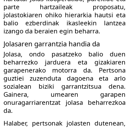
parte hartzaileak proposatu,
jolastokiaren ohiko hierarkia hautsi eta
balio ezberdinak ikasleekin lantzea
izango da beraien egin beharra.
Jolasaren garrantzia handia da
Jolasa, ondo pasatzeko balio duen
beharrezko jarduera eta gizakiaren
garapenerako motorra da. Pertsona
guztiei zuzenduta dagoena eta arlo
sozialean biziki garrantzitsua dena.
Gainera, umearen garapen
onuragarriarentzat jolasa beharrezkoa
da.
Halaber, pertsonak jolasten dutenean,