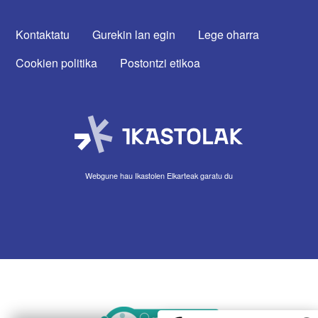
CONTACTA CON NOSOTROS
Kontaktatu
Gurekin lan egin
Lege oharra
Cookien politika
Postontzi etikoa
Webgune hau Ikastolen Elkarteak garatu du
Irudia