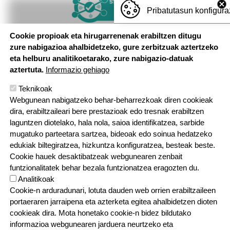
Pribatutasun konfigura
Cookie propioak eta hirugarrenenak erabiltzen ditugu
zure nabigazioa ahalbidetzeko, gure zerbitzuak aztertzeko
eta helburu analitikoetarako, zure nabigazio-datuak
aztertuta.
Informazio gehiago
Teknikoak
Webgunean nabigatzeko behar-beharrezkoak diren cookieak
dira, erabiltzaileari bere prestazioak edo tresnak erabiltzen
laguntzen diotelako, hala nola, saioa identifikatzea, sarbide
mugatuko parteetara sartzea, bideoak edo soinua hedatzeko
edukiak biltegiratzea, hizkuntza konfiguratzea, besteak beste.
Cookie hauek desaktibatzeak webgunearen zenbait
funtzionalitatek behar bezala funtzionatzea eragozten du.
Analitikoak
Cookie-n arduradunari, lotuta dauden web orrien erabiltzaileen
portaeraren jarraipena eta azterketa egitea ahalbidetzen dioten
cookieak dira. Mota honetako cookie-n bidez bildutako
informazioa webgunearen jarduera neurtzeko eta