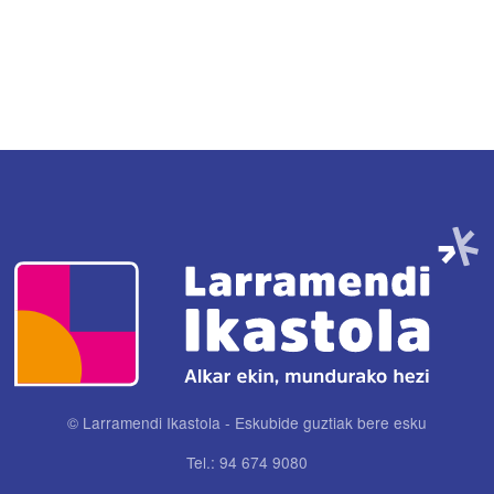
Irudia
© Larramendi Ikastola - Eskubide guztiak bere esku
Tel.: 94 674 9080