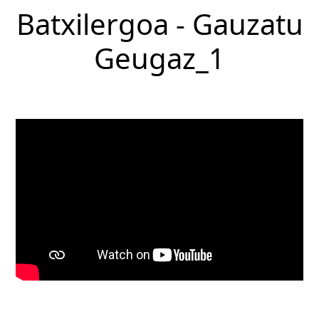
Batxilergoa - Gauzatu
Geugaz_1