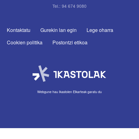
Tel.: 94 674 9080
CONTACTA CON NOSOTROS
Kontaktatu
Gurekin lan egin
Lege oharra
Cookien politika
Postontzi etikoa
Webgune hau Ikastolen Elkarteak garatu du