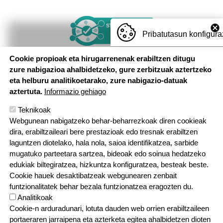
Irudia
Pribatutasun konfigura
Cookie propioak eta hirugarrenenak erabiltzen ditugu
zure nabigazioa ahalbidetzeko, gure zerbitzuak aztertzeko
eta helburu analitikoetarako, zure nabigazio-datuak
aztertuta.
Informazio gehiago
Teknikoak
Webgunean nabigatzeko behar-beharrezkoak diren cookieak
dira, erabiltzaileari bere prestazioak edo tresnak erabiltzen
laguntzen diotelako, hala nola, saioa identifikatzea, sarbide
mugatuko parteetara sartzea, bideoak edo soinua hedatzeko
edukiak biltegiratzea, hizkuntza konfiguratzea, besteak beste.
Cookie hauek desaktibatzeak webgunearen zenbait
funtzionalitatek behar bezala funtzionatzea eragozten du.
Analitikoak
Cookie-n arduradunari, lotuta dauden web orrien erabiltzaileen
portaeraren jarraipena eta azterketa egitea ahalbidetzen dioten