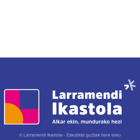
Irudia
© Larramendi Ikastola - Eskubide guztiak bere esku