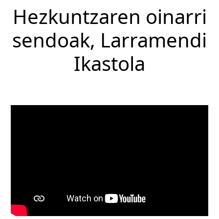
Hezkuntzaren oinarri
sendoak, Larramendi
Ikastola