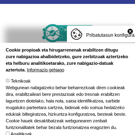
Irudia
Pribatutasun konfigura
Cookie propioak eta hirugarrenenak erabiltzen ditugu
zure nabigazioa ahalbidetzeko, gure zerbitzuak aztertzeko
eta helburu analitikoetarako, zure nabigazio-datuak
aztertuta.
Informazio gehiago
Teknikoak
Webgunean nabigatzeko behar-beharrezkoak diren cookieak
dira, erabiltzaileari bere prestazioak edo tresnak erabiltzen
laguntzen diotelako, hala nola, saioa identifikatzea, sarbide
mugatuko parteetara sartzea, bideoak edo soinua hedatzeko
edukiak biltegiratzea, hizkuntza konfiguratzea, besteak beste.
Cookie hauek desaktibatzeak webgunearen zenbait
funtzionalitatek behar bezala funtzionatzea eragozten du.
Analitikoak