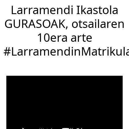
Larramendi Ikastola
GURASOAK, otsailaren
10era arte
#LarramendinMatrikul