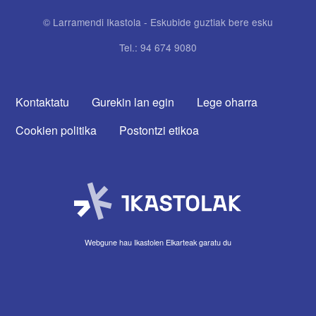
© Larramendi Ikastola - Eskubide guztiak bere esku
Tel.: 94 674 9080
CONTACTA CON NOSOTROS
Kontaktatu
Gurekin lan egin
Lege oharra
Cookien politika
Postontzi etikoa
Webgune hau Ikastolen Elkarteak garatu du