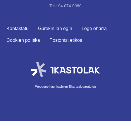
Tel.: 94 674 9080
CONTACTA CON NOSOTROS
Kontaktatu
Gurekin lan egin
Lege oharra
Cookien politika
Postontzi etikoa
Webgune hau Ikastolen Elkarteak garatu du