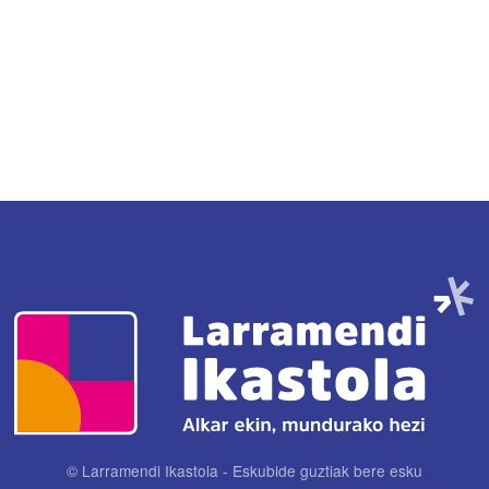
Irudia
© Larramendi Ikastola - Eskubide guztiak bere esku