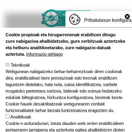
Irudia
Pribatutasun konfigura
Cookie propioak eta hirugarrenenak erabiltzen ditugu
zure nabigazioa ahalbidetzeko, gure zerbitzuak aztertzeko
eta helburu analitikoetarako, zure nabigazio-datuak
aztertuta.
Informazio gehiago
Teknikoak
Webgunean nabigatzeko behar-beharrezkoak diren cookieak
dira, erabiltzaileari bere prestazioak edo tresnak erabiltzen
laguntzen diotelako, hala nola, saioa identifikatzea, sarbide
mugatuko parteetara sartzea, bideoak edo soinua hedatzeko
edukiak biltegiratzea, hizkuntza konfiguratzea, besteak beste.
Cookie hauek desaktibatzeak webgunearen zenbait
funtzionalitatek behar bezala funtzionatzea eragozten du.
Analitikoak
Cookie-n arduradunari, lotuta dauden web orrien erabiltzaileen
portaeraren jarraipena eta azterketa egitea ahalbidetzen dioten