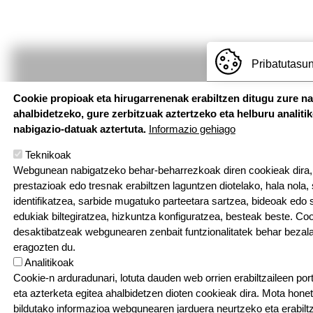
Pribatutasun
Cookie propioak eta hirugarrenenak erabiltzen ditugu zure n
ahalbidetzeko, gure zerbitzuak aztertzeko eta helburu analiti
Irudia
nabigazio-datuak aztertuta.
Informazio gehiago
Teknikoak
CONTACTA
Webgunean nabigatzeko behar-beharrezkoak diren cookieak dira, e
Kontaktat
prestazioak edo tresnak erabiltzen laguntzen diotelako, hala nola,
identifikatzea, sarbide mugatuko parteetara sartzea, bideoak edo
© Larramendi Ikastola - Eskubide guztiak bere esku
edukiak biltegiratzea, hizkuntza konfiguratzea, besteak beste. Co
desaktibatzeak webgunearen zenbait funtzionalitatek behar bezala
Tel.: 94 674 9080
eragozten du.
Analitikoak
Cookie-n arduradunari, lotuta dauden web orrien erabiltzaileen por
eta azterketa egitea ahalbidetzen dioten cookieak dira. Mota hone
bildutako informazioa webgunearen jarduera neurtzeko eta erabiltz