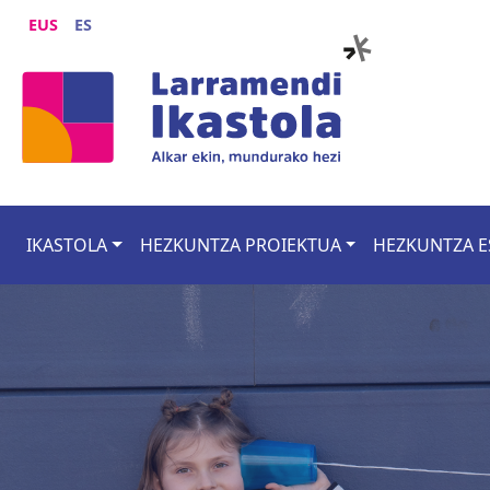
Skip to main content
EUS
ES
Main navigation
IKASTOLA
HEZKUNTZA PROIEKTUA
HEZKUNTZA E