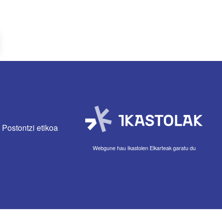
Postontzi etikoa
Webgune hau Ikastolen Elkarteak garatu du