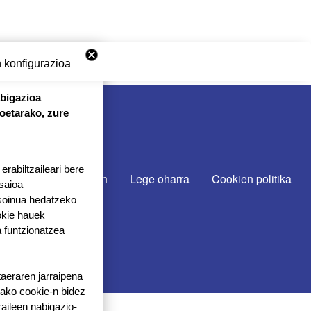
 konfigurazioa
abigazioa
koetarako, zure
 CON NOSOTROS
rabiltzaileari bere
u
Gurekin lan egin
Lege oharra
Cookien politika
 saioa
 soinua hedatzeko
okie hauek
 funtzionatzea
taeraren jarraipena
tako cookie-n bidez
aileen nabigazio-